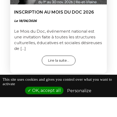
INSCRIPTION AU MOIS DU DOC 2026
Le 18/06/2026
Le Mois du Doc, événement national est
une invitation faite à toutes les structures
culturelles, éducatives et sociales désireuses
de […]
from Inscription au mois du 
Lire la suite…
This site uses cookies and gives you control over what you want to
activate
OK, accept all
Personalize
DÉCOUVRIR TOUTES LES ACTUALITÉS