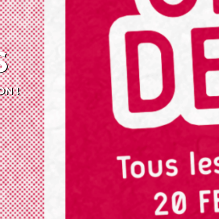
S
ON !