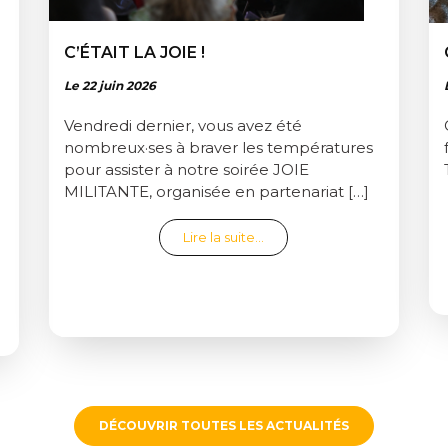
C’ÉTAIT LA JOIE !
Le 22 juin 2026
Vendredi dernier, vous avez été
nombreux·ses à braver les températures
pour assister à notre soirée JOIE
MILITANTE, organisée en partenariat […]
from C’était la joie !
Lire la suite…
LMS LONGS ET COURTS POUR LE FESTIVAL RÉ·ELLES 2027
DÉCOUVRIR TOUTES LES ACTUALITÉS