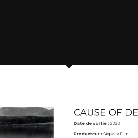
CAUSE OF D
Date de sortie :
2020
Producteur :
Sixpack Films