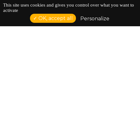
This site uses cookies and gives you control over what you want to
activate
OK, accept all
Personalize
ACCUEIL
AGENDA
ÉDUCATION À L'IMAGE
LES ATELIERS
LES RESSOURCES
L'ASSOCIATION
QUI SOMMES-NOUS ?