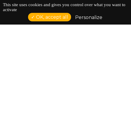
This site uses cookies and gives you control over what you want to
activate
OK, accept all
Personalize
ACCUEIL
AGENDA
ÉDUCATION À L'IMAGE
LES ATELIERS
LES RESSOURCES
L'ASSOCIATION
QUI SOMMES-NOUS ?