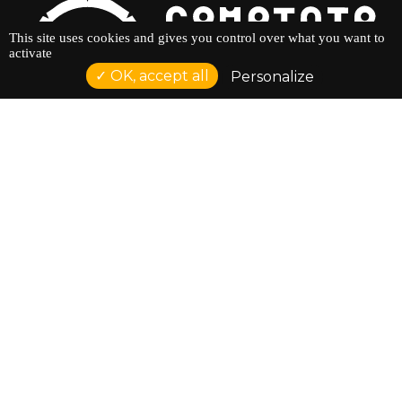
This site uses cookies and gives you control over what you want to
activate
OK, accept all
Personalize
ACCUEIL
AGENDA
ÉDUCATION À L'IMAGE
LES ATELIERS
LES RESSOURCES
L'ASSOCIATION