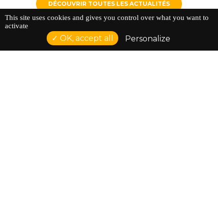
DÉCOUVRIR TOUTES LES ACTUALITÉS
This site uses cookies and gives you control over what you want to
activate
OK, accept all
Personalize
Adhérer à Comptoir du Doc, c'est partager la
passion du cinéma documentaire
ADHÉSION 2026-2027