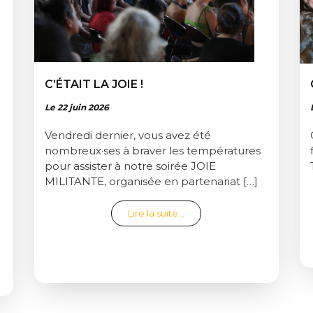
C’ÉTAIT LA JOIE !
Le 22 juin 2026
Vendredi dernier, vous avez été
nombreux·ses à braver les températures
pour assister à notre soirée JOIE
MILITANTE, organisée en partenariat […]
from C’était la joie !
Lire la suite…
LMS LONGS ET COURTS POUR LE FESTIVAL RÉ·ELLES 2027