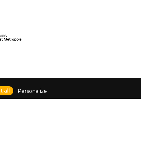
 all
Personalize
RESSE : 128 AVENUE DU SERGENT MAGINOT
000 RENNES
LÉPHONE : 02 23 42 44 37