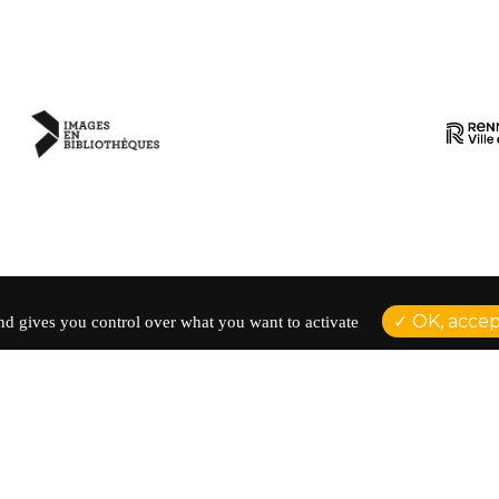
OK, accept
and gives you control over what you want to activate
ACCUEIL
AGENDA
AD
ÉDUCATION À L'IMAGE
35
LES ATELIERS
TÉ
LES RESSOURCES