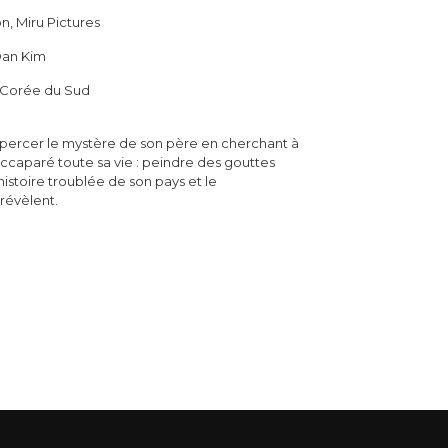
n, Miru Pictures
 Oan Kim
 Corée du Sud
 de percer le mystère de son père en cherchant à
accaparé toute sa vie : peindre des gouttes
l’histoire troublée de son pays et le
révèlent.