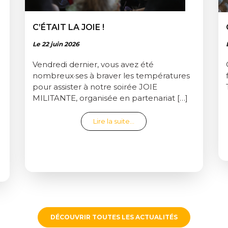
C’ÉTAIT LA JOIE !
Le 22 juin 2026
Vendredi dernier, vous avez été
nombreux·ses à braver les températures
pour assister à notre soirée JOIE
MILITANTE, organisée en partenariat […]
from C’était la joie !
Lire la suite…
LMS LONGS ET COURTS POUR LE FESTIVAL RÉ·ELLES 2027
DÉCOUVRIR TOUTES LES ACTUALITÉS