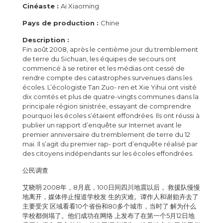
Cinéaste :
Ai Xiaoming
Pays de production :
Chine
Description :
Fin août 2008, après le centième jour du tremblement
de terre du Sichuan, les équipes de secours ont
commencé à se retirer et les médias ont cessé de
rendre compte des catastrophes survenues dans les
écoles. L’écologiste Tan Zuo- ren et Xie Yihui ont visité
dix comtés et plus de quatre-vingts communes dans la
principale région sinistrée, essayant de comprendre
pourquoi les écoles s’étaient effondrées. Ils ont réussi à
publier un rapport d’enquête sur Internet avant le
premier anniversaire du tremblement de terre du 12
mai. Il s’agit du premier rap- port d’enquête réalisé par
des citoyens indépendants sur les écoles effondrées.
公民调查
艾晓明 2008年，8月底，100日间四川地震以后， 救援队慢慢
地离开，媒体停止报道学校发 生的灾难。谭作人和谢贻卉去了
主要受灾 区域看看10个省份和80多个城市，当时了 解为什么
学校都倒塌了。他们成功在网络 上发布了在第一个5月12日地