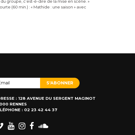
 du groupe, c’est-é-dire de la mise en scène. »
ourte (60 min.) : « Mathide : une saison » avec
RESSE : 128 AVENUE DU SERGENT MAGINOT
000 RENNES
LÉPHONE : 02 23 42 44 37