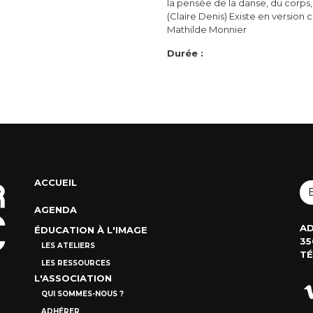
la pensée de la danse, du corps,
(Claire Denis) Existe en version c
Mathilde Monnier
Durée :
ACCUEIL
AGENDA
AD
ÉDUCATION À L'IMAGE
35
LES ATELIERS
TÉ
LES RESSOURCES
L'ASSOCIATION
QUI SOMMES-NOUS ?
ADHÉRER