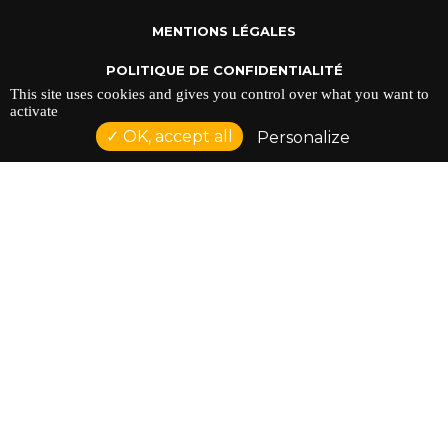
MENTIONS LÉGALES
POLITIQUE DE CONFIDENTIALITÉ
This site uses cookies and gives you control over what you want to
activate
OK, accept all
Personalize
ADRESSE : 128 AVENUE DU SERGENT MAGINOT 35000
RENNES
TÉLÉPHONE : 02 23 42 44 37
Réalisation NetCURD
Comptoir Du Doc ©2026 |