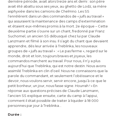
dernière période, avait alors treize ans et demi : son père
avait été abattu sous ses yeux, au ghetto de Lodz, sa mère
asphyxiée dans les camions de Chelmno. Les SS
l’enrélérent dans un des commandos de « juifs au travail »
qui assuraient la maintenance des camps d’extermination
et étaient eux-mêmes promis à la mort. 2e époque – Cette
deuxième partie s’ouvre sur un chant, fredonné par Franz
Suchomel, un ancien SS débusqué chez lui par Claude
Lanzmann et filmé à son insu. Il s’agit du chant que devaient
apprendre, dés leur arrivée à Treblinka, les nouveaux
groupes de « juifs au travail » : « Le pas ferme », regard sur le
monde, droit et loin, toujours braves et joyeux, les
commandos marchent au travail. Pour nous, il n’y a plus
aujourd’hui que Treblinka, qui est notre destin. Nous avons
assimilé Treblinka en clin d’oeil. Nous ne connaissons que la
parole du commandant, et seulement l’obéissance et le
devoir, nous voulons servir, servir encore, jusqu’à ce que le
petit bonheur, un jour, nous fasse signe. Hourrah ! » En
réponse aux questions précises de Claude Lanzmann,
l’ancien SS explique ensuite, carte du camp à l’appui,
comment il était possible de traiter à liquider à 18 000
personnes par jour à Treblinka…
Durée :