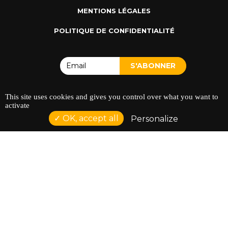
MENTIONS LÉGALES
POLITIQUE DE CONFIDENTIALITÉ
This site uses cookies and gives you control over what you want to
activate
ADRESSE : 128 AVENUE DU SERGENT MAGINOT 35000
OK, accept all
Personalize
RENNES
TÉLÉPHONE : 02 23 42 44 37
Réalisation NetCURD
Comptoir Du Doc ©2026 |