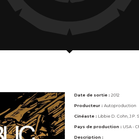
Date de sortie :
2012
Producteur :
Autoproduction
Cinéaste :
Libbie D. Cohn, J.P.
Pays de production :
USA - C
Description :