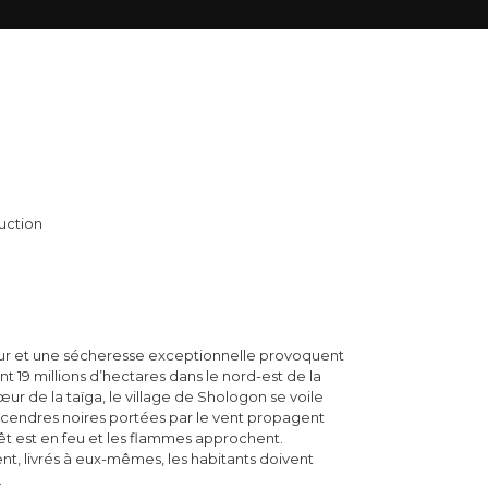
duction
aleur et une sécheresse exceptionnelle provoquent
t 19 millions d’hectares dans le nord-est de la
œur de la taïga, le village de Shologon se voile
 cendres noires portées par le vent propagent
rêt est en feu et les flammes approchent.
, livrés à eux-mêmes, les habitants doivent
.