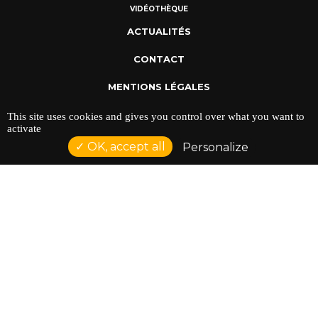
VIDÉOTHÈQUE
ACTUALITÉS
CONTACT
MENTIONS LÉGALES
POLITIQUE DE CONFIDENTIALITÉ
This site uses cookies and gives you control over what you want to
activate
OK, accept all
Personalize
ADRESSE : 128 AVENUE DU SERGENT MAGINOT 35000
RENNES
TÉLÉPHONE : 02 23 42 44 37