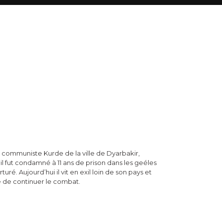
 communiste Kurde de la ville de Dyarbakir,
 il fut condamné à 11 ans de prison dans les geéles
uré. Aujourd’hui il vit en exil loin de son pays et
nte de continuer le combat.