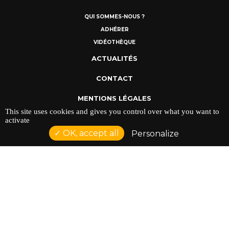
QUI SOMMES-NOUS ?
ADHÉRER
VIDÉOTHÈQUE
ACTUALITÉS
CONTACT
MENTIONS LÉGALES
This site uses cookies and gives you control over what you want to
POLITIQUE DE CONFIDENTIALITÉ
activate
OK, accept all
Personalize
ADRESSE : 128 AVENUE DU SERGENT MAGINOT 35000
RENNES
TÉLÉPHONE : 02 23 42 44 37