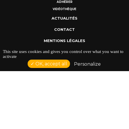
ADHÉRER
VIDÉOTHÈQUE
ACTUALITÉS
CONTACT
MENTIONS LÉGALES
This site uses cookies and gives you control over what you want to
POLITIQUE DE CONFIDENTIALITÉ
activate
OK, accept all
Personalize
ADRESSE : 128 AVENUE DU SERGENT MAGINOT 35000
RENNES
TÉLÉPHONE : 02 23 42 44 37