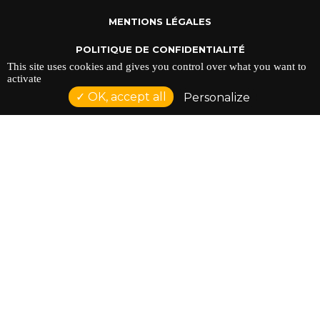
MENTIONS LÉGALES
POLITIQUE DE CONFIDENTIALITÉ
This site uses cookies and gives you control over what you want to
activate
OK, accept all
Personalize
ADRESSE : 128 AVENUE DU SERGENT MAGINOT 35000
RENNES
TÉLÉPHONE : 02 23 42 44 37
Réalisation NetCURD
Comptoir Du Doc ©2026 |