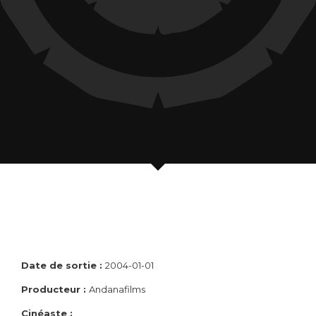
Date de sortie :
2004-01-01
Producteur :
Andanafilms
Cinéaste :