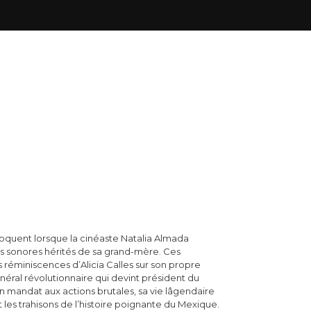
hoquent lorsque la cinéaste Natalia Almada
s sonores hérités de sa grand-mère. Ces
s réminiscences d’Alicia Calles sur son propre
énéral révolutionnaire qui devint président du
 mandat aux actions brutales, sa vie lâgendaire
t les trahisons de l’histoire poignante du Mexique.