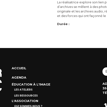
La réalisatrice explore son lien
d’archives se mêlent à des phot
originale et les archives audio,
et des forces qui ont façonné le
Durée :
ACCUEIL
AGENDA
AD
ÉDUCATION À L'IMAGE
35
LES ATELIERS
TÉ
LES RESSOURCES
L'ASSOCIATION
QUI SOMMES-NOUS ?