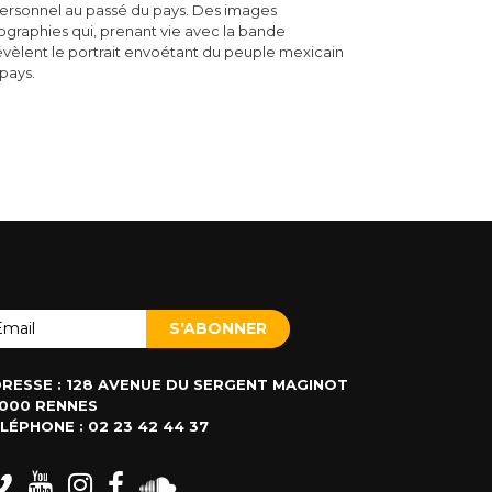
 personnel au passé du pays. Des images
ographies qui, prenant vie avec la bande
 révèlent le portrait envoétant du peuple mexicain
 pays.
RESSE : 128 AVENUE DU SERGENT MAGINOT
000 RENNES
LÉPHONE : 02 23 42 44 37