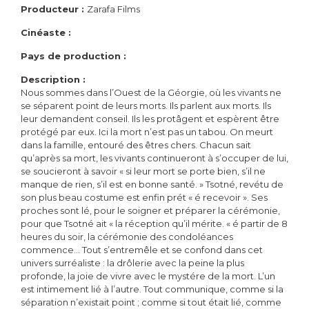
Producteur :
Zarafa Films
Cinéaste :
Pays de production :
Description :
Nous sommes dans l’Ouest de la Géorgie, où les vivants ne
se séparent point de leurs morts. Ils parlent aux morts. Ils
leur demandent conseil. Ils les protâgent et espèrent être
protégé par eux. Ici la mort n’est pas un tabou. On meurt
dans la famille, entouré des êtres chers. Chacun sait
qu’après sa mort, les vivants continueront à s’occuper de lui,
se soucieront à savoir « si leur mort se porte bien, s’il ne
manque de rien, s’il est en bonne santé. » Tsotné, revétu de
son plus beau costume est enfin prét « é recevoir ». Ses
proches sont lé, pour le soigner et préparer la cérémonie,
pour que Tsotné ait « la réception qu’il mérite. « é partir de 8
heures du soir, la cérémonie des condoléances
commence… Tout s’entremêle et se confond dans cet
univers surréaliste : la drôlerie avec la peine la plus
profonde, la joie de vivre avec le mystére de la mort. L’un
est intimement lié à l’autre. Tout communique, comme si la
séparation n’existait point ; comme si tout était lié, comme