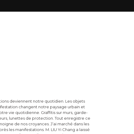
tions deviennent notre quotidien. Les objets
ifestation changent notre paysage urbain et
tre vie quotidienne. Graffitis sur murs, garde-
eurs, lunettes de protection. Tout enregistre ce
 témoigne de nos croyances. J’ai marché dans les
ès les manifestations. M. LIU Yi Chang a laissé