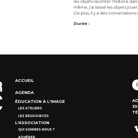
les objets raconter l’histoire da
même, j’ai laissé les objets joue
De plus, il y a des conversations 
Durée :
ACCUEIL
AGENDA
AD
ÉDUCATION À L'IMAGE
35
LES ATELIERS
TÉ
LES RESSOURCES
L'ASSOCIATION
QUI SOMMES-NOUS ?
ADHÉRER