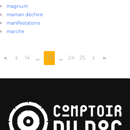
magnum
maman déchire
manifestations
marche
19
14
24
25