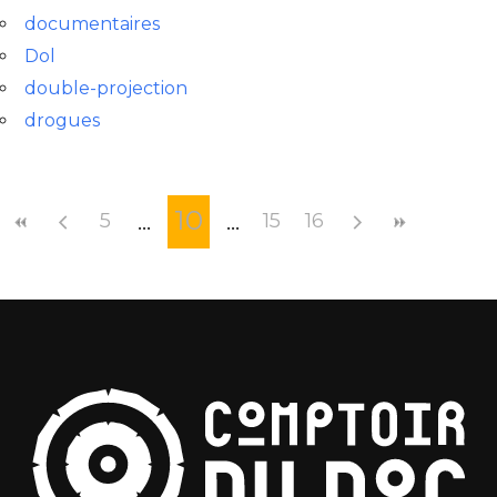
documentaires
Dol
double-projection
drogues
10
5
15
16