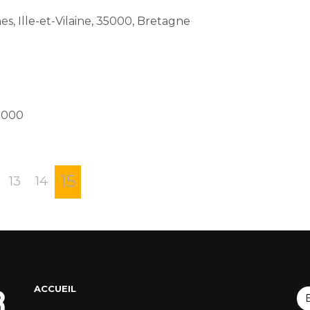
s, Ille-et-Vilaine, 35000, Bretagne
s évènements ?
35000
15
13
14
ACCUEIL