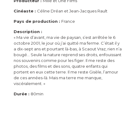
Producteur :
Mille et Une Films
Cinéaste :
Céline Dréan et Jean-Jacques Rault
Pays de production :
France
Description :
« Ma vie d’avant, ma vie de paysan, s’est arrêtée le 6
octobre 2001, le jour où j’ai quitté ma ferme. C’était il y
a dix-sept ans et pourtant là-bas, à Scaout Vraz, rien n’a
bougé… Seule la nature reprend ses droits, enfouissant
nos souvenirs comme pour les figer. Il me reste des
photos, des films et des sons, quatre enfants qui
portent en eux cette terre. Il me reste Gisèle, l’amour
de ces années-là. Mais ma terre me manque,
viscéralement. »
Durée :
80min