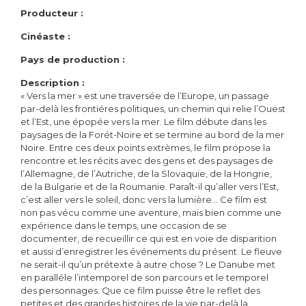
Producteur :
Cinéaste :
Pays de production :
Description :
« Vers la mer » est une traversée de l’Europe, un passage
par-delà les frontiéres politiques, un chemin qui relie l’Ouest
et l’Est, une épopée vers la mer. Le film débute dans les
paysages de la Forét-Noire et se termine au bord de la mer
Noire. Entre ces deux points extrèmes, le film propose la
rencontre et les récits avec des gens et des paysages de
l’Allemagne, de l’Autriche, de la Slovaquie, de la Hongrie,
de la Bulgarie et de la Roumanie. Paraît-il qu’aller vers l’Est,
c’est aller vers le soleil, donc vers la lumière… Ce film est
non pas vécu comme une aventure, mais bien comme une
expérience dans le temps, une occasion de se
documenter, de recueillir ce qui est en voie de disparition
et aussi d’enregistrer les événements du présent. Le fleuve
ne serait-il qu’un prétexte à autre chose ? Le Danube met
en paralléle l’intemporel de son parcours et le temporel
des personnages. Que ce film puisse être le reflet des
petites et des grandes histoires de la vie par-delà la