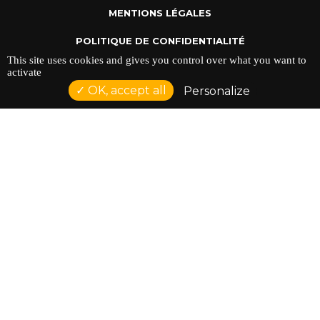
MENTIONS LÉGALES
POLITIQUE DE CONFIDENTIALITÉ
This site uses cookies and gives you control over what you want to
activate
OK, accept all
Personalize
ADRESSE : 128 AVENUE DU SERGENT MAGINOT 35000
RENNES
TÉLÉPHONE : 02 23 42 44 37
Réalisation NetCURD
Comptoir Du Doc ©2026 |