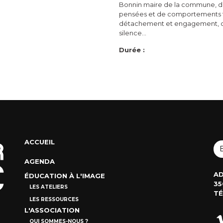
Bonnin maire de la commune, de
pensées et de comportements tr
détachement et engagement, con
silence…
Durée :
ACCUEIL
AGENDA
AD
ÉDUCATION À L'IMAGE
35
LES ATELIERS
TÉ
LES RESSOURCES
L'ASSOCIATION
QUI SOMMES-NOUS ?