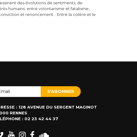
ssinent des évolutions de sentiments, de
ès humains: entre volontarisme et fatalisme,
viction et renoncement… Entre la colére et le
RESSE : 128 AVENUE DU SERGENT MAGINOT
000 RENNES
LÉPHONE : 02 23 42 44 37