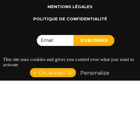
MENTIONS LÉGALES
POLITIQUE DE CONFIDENTIALITÉ
This site uses cookies and gives you control over what you want to
activate
ADRESSE : 128 AVENUE DU SERGENT MAGINOT 35000
OK, accept all
Personalize
RENNES
TÉLÉPHONE : 02 23 42 44 37
Réalisation NetCURD
Comptoir Du Doc ©2026 |