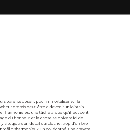
urs parents posent pour immortaliser sur la
onheur promis peut-être à devenir un lointain
e l’harmonie est une tâche ardue qu’il faut cent
image du bonheur et la chose se doivent ici de
 y a toujours un détail qui cloche, trop d’ombre
n profil disharmonieux, un col écorné, une cravate