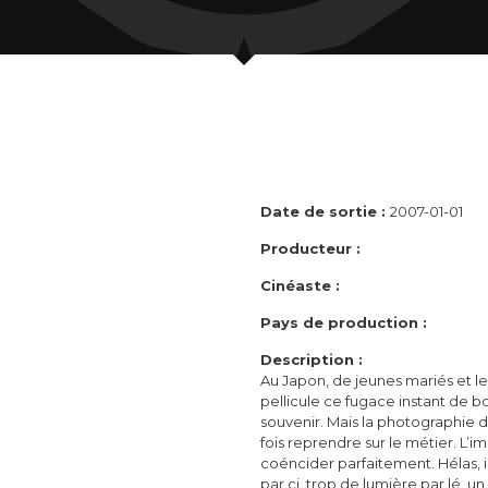
Date de sortie :
2007-01-01
Producteur :
Cinéaste :
Pays de production :
Description :
Au Japon, de jeunes mariés et le
pellicule ce fugace instant de b
souvenir. Mais la photographie d
fois reprendre sur le métier. L’
coéncider parfaitement. Hélas, il
par ci, trop de lumière par lé, u