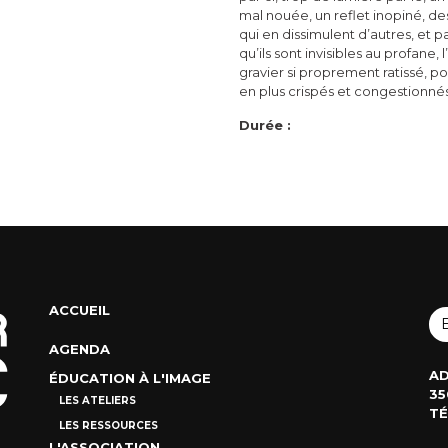
mal nouée, un reflet inopiné, des
qui en dissimulent d’autres, et p
qu’ils sont invisibles au profane,
gravier si proprement ratissé, po
en plus crispés et congestionnés
Durée :
ACCUEIL
AGENDA
AD
ÉDUCATION À L'IMAGE
35
LES ATELIERS
TÉ
LES RESSOURCES
L'ASSOCIATION