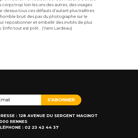
 corps trop loin les uns des autres, des visages
ar-dessus tous ces défauts d’autant plus traêtres
 l’horrible bruit des pas du photographe sur le
ur repositionner et embellir des invités de plus
. Enfin tout est prét… (Yann Lardeau)
RESSE : 128 AVENUE DU SERGENT MAGINOT
000 RENNES
LÉPHONE : 02 23 42 44 37