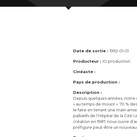
Date de sortie :
1992-01-01
Producteur :
IO production
Cinéaste :
Pays de production :
Description :
Depuis quelques années, notre so
« au temps de mourir ». 70 % de
le faire en tenant une main amie
palliatifs de l’Hépital de la Cité
création en 1987, nous ouvre d’au
préfigure peut-être un nouveau 