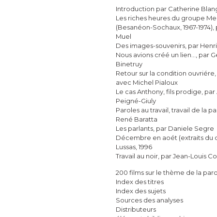
Introduction par Catherine Bla
Les riches heures du groupe M
(Besanéon-Sochaux, 1967-1974),
Muel
Des images-souvenirs, par Henri 
Nous avions créé un lien…, par 
Binetruy
Retour sur la condition ouvriére,
avec Michel Pialoux
Le cas Anthony, fils prodige, par
Peigné-Giuly
Paroles au travail, travail de la p
René Baratta
Les parlants, par Daniele Segre
Décembre en aoét (extraits du 
Lussas, 1996
Travail au noir, par Jean-Louis C
200 films sur le thème de la par
Index des titres
Index des sujets
Sources des analyses
Distributeurs