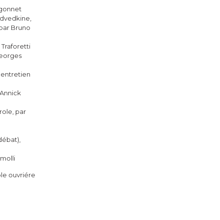
ngonnet
edvedkine,
 par Bruno
Traforetti
Georges
 entretien
 Annick
arole, par
débat),
omolli
ole ouvriére