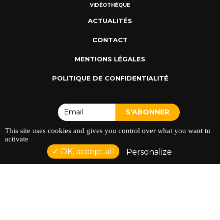
VIDÉOTHÈQUE
ACTUALITÉS
CONTACT
MENTIONS LÉGALES
POLITIQUE DE CONFIDENTIALITÉ
This site uses cookies and gives you control over what you want to
activate
OK, accept all
Personalize
ADRESSE : 128 AVENUE DU SERGENT MAGINOT 35000
RENNES
TÉLÉPHONE : 02 23 42 44 37