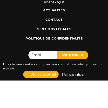
VIDÉOTHÈQUE
ACTUALITÉS
CONTACT
MENTIONS LÉGALES
POLITIQUE DE CONFIDENTIALITÉ
This site uses cookies and gives you control over what you want to
activate
OK, accept all
Personalize
ADRESSE : 128 AVENUE DU SERGENT MAGINOT 35000
RENNES
TÉLÉPHONE : 02 23 42 44 37