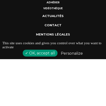
ADHÉRER
VIDÉOTHÈQUE
ACTUALITÉS
CONTACT
MENTIONS LÉGALES
This site uses cookies and gives you control over what you want to
POLITIQUE DE CONFIDENTIALITÉ
activate
OK, accept all
Personalize
ADRESSE : 128 AVENUE DU SERGENT MAGINOT 35000
RENNES
TÉLÉPHONE : 02 23 42 44 37