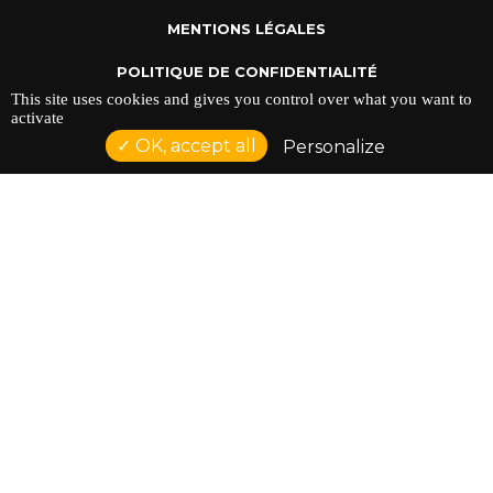
MENTIONS LÉGALES
POLITIQUE DE CONFIDENTIALITÉ
This site uses cookies and gives you control over what you want to
activate
OK, accept all
Personalize
ADRESSE : 128 AVENUE DU SERGENT MAGINOT 35000
RENNES
TÉLÉPHONE : 02 23 42 44 37
Réalisation NetCURD
Comptoir Du Doc ©2026 |