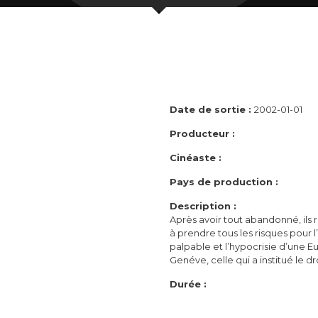
Date de sortie :
2002-01-01
Producteur :
Cinéaste :
Pays de production :
Description :
Après avoir tout abandonné, ils 
à prendre tous les risques pour 
palpable et l’hypocrisie d’une E
Genéve, celle qui a institué le dro
Durée :