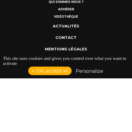
QUI SOMMES-NOUS ?
ADHÉRER
VIDÉOTHÈQUE
ACTUALITÉS
CONTACT
MENTIONS LÉGALES
This site uses cookies and gives you control over what you want to
POLITIQUE DE CONFIDENTIALITÉ
activate
OK, accept all
Personalize
ADRESSE : 128 AVENUE DU SERGENT MAGINOT 35000
RENNES
TÉLÉPHONE : 02 23 42 44 37