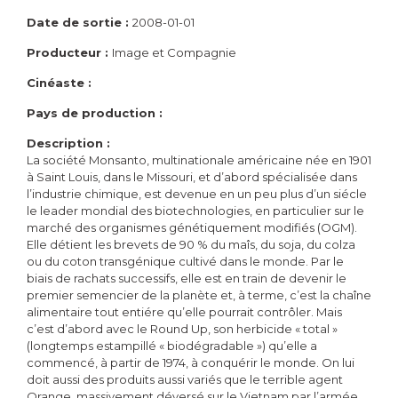
Date de sortie :
2008-01-01
Producteur :
Image et Compagnie
Cinéaste :
Pays de production :
Description :
La société Monsanto, multinationale américaine née en 1901
à Saint Louis, dans le Missouri, et d’abord spécialisée dans
l’industrie chimique, est devenue en un peu plus d’un siécle
le leader mondial des biotechnologies, en particulier sur le
marché des organismes génétiquement modifiés (OGM).
Elle détient les brevets de 90 % du maîs, du soja, du colza
ou du coton transgénique cultivé dans le monde. Par le
biais de rachats successifs, elle est en train de devenir le
premier semencier de la planète et, à terme, c’est la chaîne
alimentaire tout entiére qu’elle pourrait contrôler. Mais
c’est d’abord avec le Round Up, son herbicide « total »
(longtemps estampillé « biodégradable ») qu’elle a
commencé, à partir de 1974, à conquérir le monde. On lui
doit aussi des produits aussi variés que le terrible agent
Orange, massivement déversé sur le Vietnam par l’armée