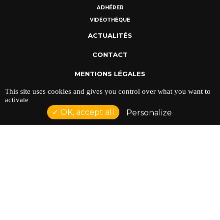
ADHÉRER
VIDÉOTHÈQUE
ACTUALITÉS
CONTACT
MENTIONS LÉGALES
This site uses cookies and gives you control over what you want to
POLITIQUE DE CONFIDENTIALITÉ
activate
OK, accept all
Personalize
ADRESSE : 128 AVENUE DU SERGENT MAGINOT 35000
RENNES
TÉLÉPHONE : 02 23 42 44 37