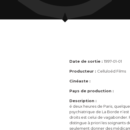
Date de sortie :
1997-01-01
Producteur :
Celluloéd Films
Cinéaste :
Pays de production :
Description :
é deux heures de Paris, quelque 
psychiatrique de La Borde n’est p
droits est celui de vagabonder. 
distingue à priori les soignants 
seulement donner des médicamen