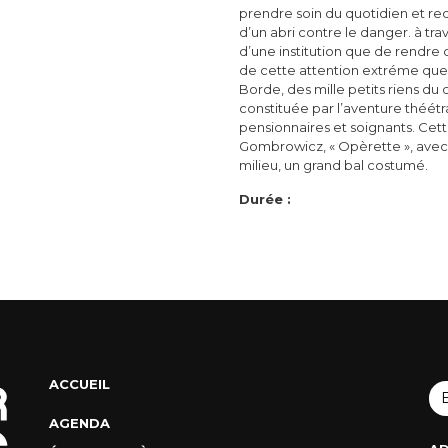
prendre soin du quotidien et red
d’un abri contre le danger. à trav
d’une institution que de rendre co
de cette attention extréme que 
Borde, des mille petits riens du 
constituée par l’aventure théét
pensionnaires et soignants. Cett
Gombrowicz, « Opèrette », avec 
milieu, un grand bal costumé.
Durée :
ACCUEIL
AGENDA