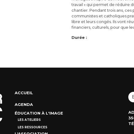
travail » qui permet de réduire d
chantier. Pendant trois ans, ces 
communistes et catholiques prat
libre et leurs congés. Ils vont réu
financiers, culturels, pour que le
Durée :
ACCUEIL
AGENDA
AD
ÉDUCATION À L'IMAGE
35
LES ATELIERS
TÉ
LES RESSOURCES
L'ASSOCIATION