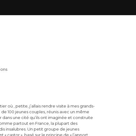
ions
tier où , petite, j’allais rendre visite à mes grands-
ail de 100 jeunes couples, réunis avec un même
er dans une cité qu’ils ont imaginée et construite
omme partout en France, la plupart des
udis insalubres. Un petit groupe de jeunes
 castor », basé sur le principe de « l’apport