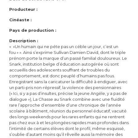
Producteur :
Cinéaste :
Pays de production :
Description :
« »Un humain qui ne péte pas un céble un jour, c’est un
fou » ». Ainsi s’exprime Sullivan Damien David, dont le triple
prénom porte la marque d’un passé familial douloureux. Le
Snark, institution belge d’éducation autogérée où sont
accueillis des adolescents souffrant de troubles du
comportement, est donc peuplé d’humains pas fous.
Enregistrant sans la caricaturer la difficulté à endiguer, avec
un parti-pris non-répressif, la violence des pensionnaires
(« Ici, si y a pas d’insultes, précise la jeune Angéle, y a pas de
dialogue »), La Chasse au Snark combine avec une fluidité
rare l’approche d’ensemble d’une chronique de l’année
scolaire à bâtiment, réunion du personnel éducatif, vacuité
des longs weekends pour les rares enfants qui ne rentrent
pas chez eux à et les plongées rapides mais profondes dans
l’intimité de certains élèves dont le profil, même esquissé,
s’oublie d’autant moins qu’il rêveille aussi la mémoire des