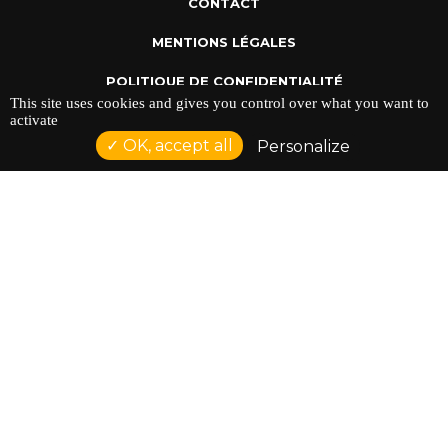
CONTACT
MENTIONS LÉGALES
POLITIQUE DE CONFIDENTIALITÉ
This site uses cookies and gives you control over what you want to
activate
OK, accept all
Personalize
ADRESSE : 128 AVENUE DU SERGENT MAGINOT 35000
RENNES
TÉLÉPHONE : 02 23 42 44 37