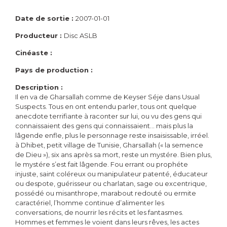
Date de sortie :
2007-01-01
Producteur :
Disc ASLB
Cinéaste :
Pays de production :
Description :
Il en va de Gharsallah comme de Keyser Séje dans Usual
Suspects. Tous en ont entendu parler, tous ont quelque
anecdote terrifiante à raconter sur lui, ou vu des gens qui
connaissaient des gens qui connaissaient… mais plus la
lâgende enfle, plus le personnage reste insaisissable, irréel.
à Dhibet, petit village de Tunisie, Gharsallah (« la semence
de Dieu »), six ans après sa mort, reste un mystére. Bien plus,
le mystére s’est fait lâgende. Fou errant ou prophéte
injuste, saint coléreux ou manipulateur patenté, éducateur
ou despote, guérisseur ou charlatan, sage ou excentrique,
possédé ou misanthrope, marabout redouté ou ermite
caractériel, l’homme continue d’alimenter les
conversations, de nourrir les récits et les fantasmes.
Hommes et femmes le voient dans leurs rêves, les actes