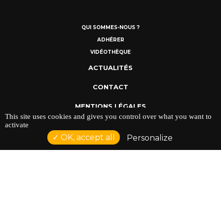
QUI SOMMES-NOUS ?
ADHÉRER
VIDÉOTHÈQUE
ACTUALITÉS
CONTACT
MENTIONS LÉGALES
This site uses cookies and gives you control over what you want to
activate
POLITIQUE DE CONFIDENTIALITÉ
OK, accept all
Personalize
ADRESSE : 128 AVENUE DU SERGENT MAGINOT 35000
RENNES
TÉLÉPHONE : 02 23 42 44 37