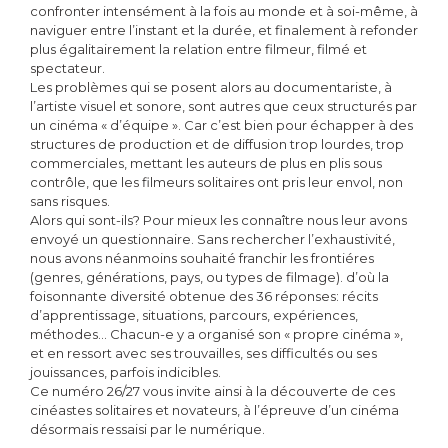
confronter intensément à la fois au monde et à soi-même, à
naviguer entre l’instant et la durée, et finalement à refonder
plus égalitairement la relation entre filmeur, filmé et
spectateur.
Les problèmes qui se posent alors au documentariste, à
l’artiste visuel et sonore, sont autres que ceux structurés par
un cinéma « d’équipe ». Car c’est bien pour échapper à des
structures de production et de diffusion trop lourdes, trop
commerciales, mettant les auteurs de plus en plis sous
contrôle, que les filmeurs solitaires ont pris leur envol, non
sans risques.
Alors qui sont-ils? Pour mieux les connaître nous leur avons
envoyé un questionnaire. Sans rechercher l’exhaustivité,
nous avons néanmoins souhaité franchir les frontiéres
(genres, générations, pays, ou types de filmage). d’où la
foisonnante diversité obtenue des 36 réponses: récits
d’apprentissage, situations, parcours, expériences,
méthodes… Chacun-e y a organisé son « propre cinéma »,
et en ressort avec ses trouvailles, ses difficultés ou ses
jouissances, parfois indicibles.
Ce numéro 26/27 vous invite ainsi à la découverte de ces
cinéastes solitaires et novateurs, à l’épreuve d’un cinéma
désormais ressaisi par le numérique.