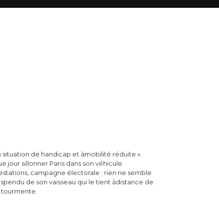
 situation de handicap et àmobilité réduite ».
ue jour sillonner Paris dans son véhicule.
festations, campagne électorale : rien ne semble
spendu de son vaisseau qui le tient àdistance de
a tourmente.