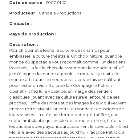
Date de sortie :
2007-01-01
Producteur :
Candela Productions
Cinéaste :
Pays de production :
Description :
Patrick Cosnet a léché la culture des champs pour
embrasser la culture théétrale. Un choix naturel quand le
monde du spectacle vous reconnaît comme l’un des siens.
Pourtant, il a fait le choix de rester dans le monde rural. « Si
je m’éloigne du monde agricole, je meurs, si je quitte le
monde artistique, je meurs aussi, alors je fais ce qu’il faut
pour rester en vie ». Il a créé la « Compagnie Patrick
Cosnet », chez lui à Pouancé. En marge des sentiers
classiques, jouant avec sa culture rurale, entouré de ses
proches, il offre des mots et des images à ceux qui veulent
encore rester vivants, ouverts au monde et conscients de
leurs racines. Il a créé une ferme-auberge-théâtre, une
scène ambulante qui circule de ferme en ferme, tirée par
les tracteurs des paysans qui accueillent le spectacle « C’est
Molière avec des tracteurs aujourd’hui » raconte Patrick. à
travers trois pièces de son répertoire : « La Casquette du