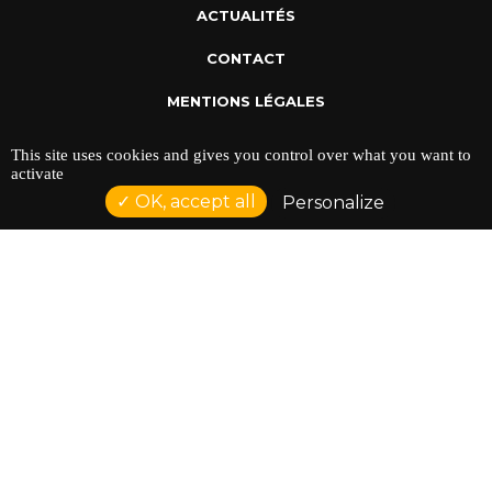
ACTUALITÉS
CONTACT
MENTIONS LÉGALES
POLITIQUE DE CONFIDENTIALITÉ
This site uses cookies and gives you control over what you want to
activate
OK, accept all
Personalize
ADRESSE : 128 AVENUE DU SERGENT MAGINOT 35000
RENNES
TÉLÉPHONE : 02 23 42 44 37